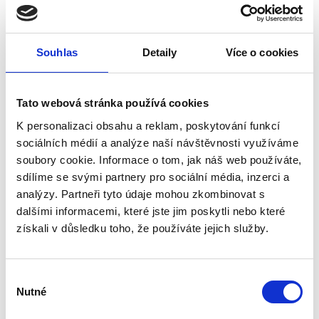
podle čl. 13 Nařízení (EU) 2016/679, o ochraně
fyzických osob v souvislosti se zpracováním
osobních údajů (dále jen „Nařízení“)
Souhlas
Detaily
Více o cookies
Správcem Vašich osobních údajů je
Rubringer spol. s r. o., IČO: 42869714 ,
Tato webová stránka používá cookies
Kratochvílova 236/21, Přerov 750 02
, který
K personalizaci obsahu a reklam, poskytování funkcí
lze kontaktovat:
sociálních médií a analýze naší návštěvnosti využíváme
písemně:
Kratochvílova 236/21,
soubory cookie. Informace o tom, jak náš web používáte,
Přerov 750 02
sdílíme se svými partnery pro sociální média, inzerci a
telefonicky:
+420 581 738 336
analýzy. Partneři tyto údaje mohou zkombinovat s
e-mailem:
rubringer@centrum.cz
dalšími informacemi, které jste jim poskytli nebo které
Účely zpracování, pro které jsou osobní
získali v důsledku toho, že používáte jejich služby.
údaje určeny k vedení obchodní komunikace
v souvislosti s nabídkou produktů a služeb.
Výběr
Zpracování osobních údajů je nezbytné pro
Nutné
souhlasu
zpracování nabídky na uzavření smlouvy o